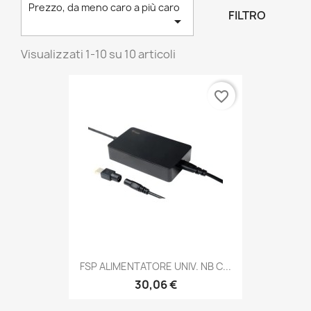
Prezzo, da meno caro a più caro
FILTRO

Visualizzati 1-10 su 10 articoli
favorite_border
FSP ALIMENTATORE UNIV. NB C...
30,06 €