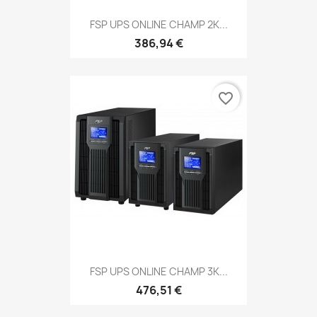
FSP UPS ONLINE CHAMP 2K...
386,94 €
favorite_border
FSP UPS ONLINE CHAMP 3K...
476,51 €