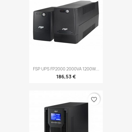
FSP UPS FP2000 2000VA 1200W...
186,53 €
favorite_border