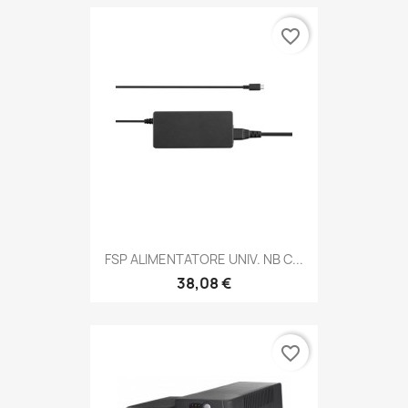
favorite_border
FSP ALIMENTATORE UNIV. NB C...
38,08 €
favorite_border