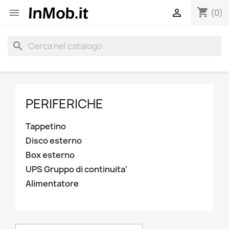
shopping_cart


(0)
search
PERIFERICHE
Tappetino
Disco esterno
Box esterno
UPS Gruppo di continuita'
Alimentatore