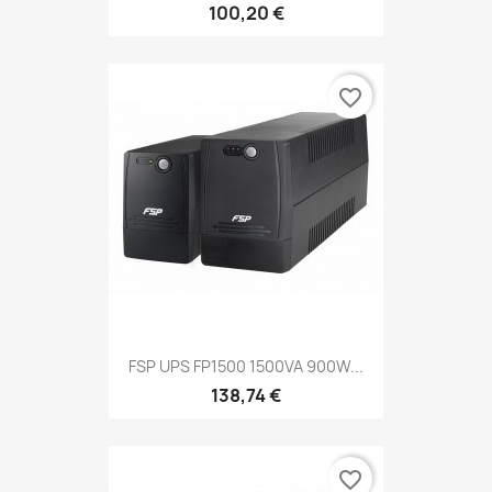
100,20 €
favorite_border
FSP UPS FP1500 1500VA 900W...
138,74 €
favorite_border