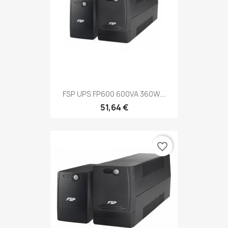
FSP UPS FP600 600VA 360W...
51,64 €
favorite_border