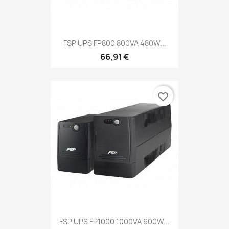
FSP UPS FP800 800VA 480W...
66,91 €
favorite_border
FSP UPS FP1000 1000VA 600W...