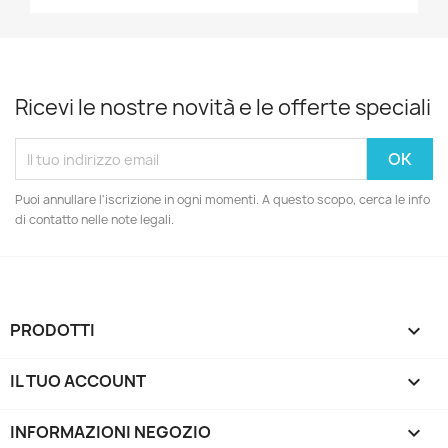
Ricevi le nostre novità e le offerte speciali
Puoi annullare l'iscrizione in ogni momenti. A questo scopo, cerca le info
di contatto nelle note legali.
PRODOTTI

IL TUO ACCOUNT

INFORMAZIONI NEGOZIO
keyboard_arrow_down