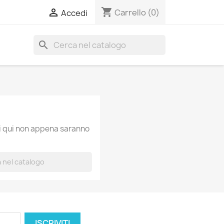
shopping_cart

Carrello
(0)
Accedi
search
ti qui non appena saranno