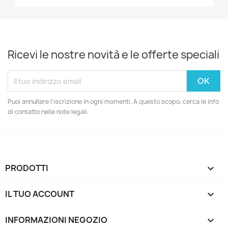
Ricevi le nostre novità e le offerte speciali
Puoi annullare l'iscrizione in ogni momenti. A questo scopo, cerca le info
di contatto nelle note legali.
PRODOTTI

IL TUO ACCOUNT

INFORMAZIONI NEGOZIO
keyboard_arrow_down