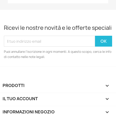
Ricevi le nostre novità e le offerte speciali
Puoi annullare l'iscrizione in ogni momenti. A questo scopo, cerca le info
di contatto nelle note legali.
PRODOTTI

IL TUO ACCOUNT

INFORMAZIONI NEGOZIO
keyboard_arrow_down