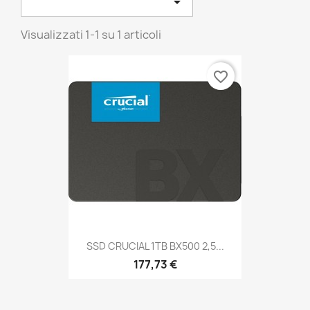

Visualizzati 1-1 su 1 articoli
favorite_border
SSD CRUCIAL 1TB BX500 2,5...
177,73 €