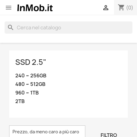
shopping_cart


(0)
search
SSD 2.5"
240 ~ 256GB
480 ~ 512GB
960 ~ 1TB
2TB
Prezzo, da meno caro a più caro
FILTRO