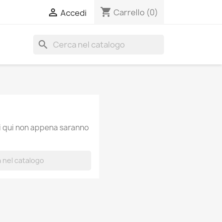
shopping_cart

Carrello
(0)
Accedi
search
ti qui non appena saranno