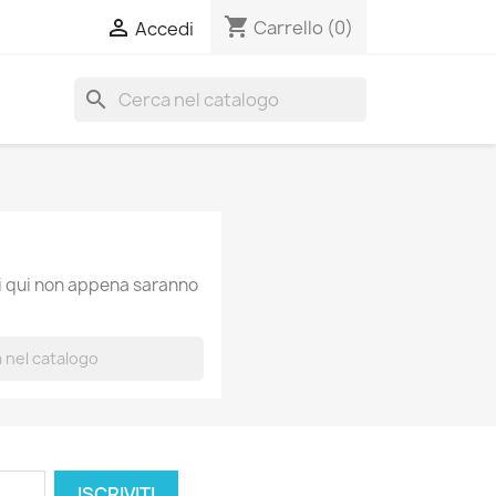
shopping_cart

Carrello
(0)
Accedi
search
ti qui non appena saranno