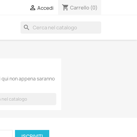
shopping_cart

Carrello
(0)
Accedi
search
ti qui non appena saranno